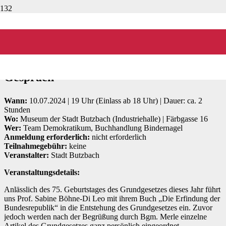
Veranstaltung:
Sabine Böhne-Di Leo
Die Erfindung der Bundesrepublik – Wie
unser Grundgesetz entstand – Lesung mit
Gespräch
Wann:
10.07.2024 | 19 Uhr (Einlass ab 18 Uhr) | Dauer: ca. 2
Stunden
Wo:
Museum der Stadt Butzbach (Industriehalle) | Färbgasse 16
Wer:
Team Demokratikum, Buchhandlung Bindernagel
Anmeldung erforderlich:
nicht erforderlich
Teilnahmegebühr:
keine
Veranstalter:
Stadt Butzbach
Veranstaltungsdetails:
Anlässlich des 75. Geburtstages des Grundgesetzes dieses Jahr führt
uns Prof. Sabine Böhne-Di Leo mit ihrem Buch „Die Erfindung der
Bundesrepublik“ in die Entstehung des Grundgesetzes ein. Zuvor
jedoch werden nach der Begrüßung durch Bgm. Merle einzelne
Artikel des Grundgesetzes ganz persönlich eingeordnet.