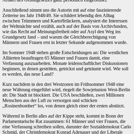
Anschließend nimmt uns die Autorin mit auf eine faszinierende
Zeitreise ins Jahr 1948/49. Sie schildert lebendig den Alltag
zwischen Trümmern und Kartoffeläckern, analysiert die Interessen
der Weltmächte und erzählt, auch auf der Basis von Archivfunden,
wie das Recht auf Meinungsfreiheit oder auf Asyl den Weg ins
Grundgesetz fand – und warum die Gleichberechtigung von
Männern und Frauen erst in letzter Sekunde aufgenommen wurde.
Im Sommer 1948 stehen große Entscheidungen an: Die westlichen
Alliierten beauftragen 65 Männer und Frauen damit, eine
Verfassung auszuarbeiten. Monate leidenschaftlicher Diskussionen
beginnen, in denen gestritten, getrickst und geträumt wird. Wie soll
es werden, das neue Land?
Kurz nachdem in den drei Westzonen im Frühsommer 1948 eine
neue Währung eingeführt wird, riegelt die Sowjetunion West-Berlin
ab: Die Stadt ist blockiert. Die USA beschließen, zwei Millionen
Menschen aus der Luft zu versorgen und schicken
„Rosinenbomber“ los, von denen gleich einer der ersten abstürzt.
Während in Berlin alles auf der Kippe steht, kommt in Bonn der
Parlamentarische Rat zusammen: 61 Männer und vier Frauen, die
eine Verfassung schreiben sollen, darunter der Sozialdemokrat Carlo
Schmid, der Christdemokrat Konrad Adenauer und der Liberale