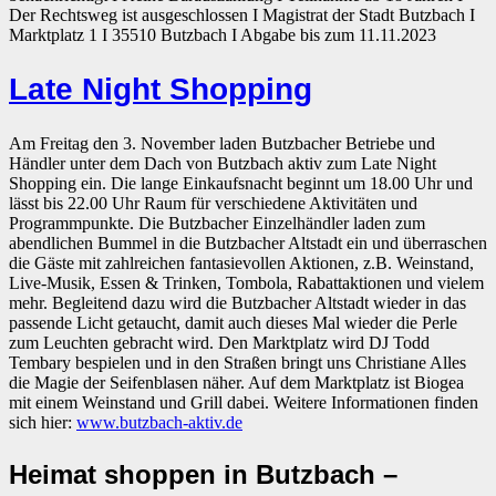
Der Rechtsweg ist ausgeschlossen I Magistrat der Stadt Butzbach I
Marktplatz 1 I 35510 Butzbach I Abgabe bis zum 11.11.2023
Late Night Shopping
Am Freitag den 3. November laden Butzbacher Betriebe und
Händler unter dem Dach von Butzbach aktiv zum Late Night
Shopping ein. Die lange Einkaufsnacht beginnt um 18.00 Uhr und
lässt bis 22.00 Uhr Raum für verschiedene Aktivitäten und
Programmpunkte. Die Butzbacher Einzelhändler laden zum
abendlichen Bummel in die Butzbacher Altstadt ein und überraschen
die Gäste mit zahlreichen fantasievollen Aktionen, z.B. Weinstand,
Live-Musik, Essen & Trinken, Tombola, Rabattaktionen und vielem
mehr. Begleitend dazu wird die Butzbacher Altstadt wieder in das
passende Licht getaucht, damit auch dieses Mal wieder die Perle
zum Leuchten gebracht wird. Den Marktplatz wird DJ Todd
Tembary bespielen und in den Straßen bringt uns Christiane Alles
die Magie der Seifenblasen näher. Auf dem Marktplatz ist Biogea
mit einem Weinstand und Grill dabei. Weitere Informationen finden
sich hier:
www.butzbach-aktiv.de
Heimat shoppen in Butzbach –