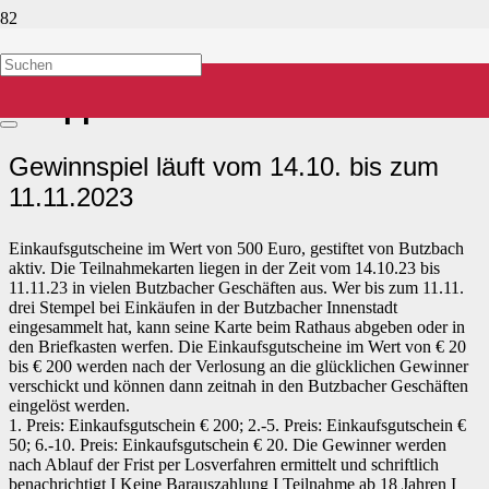
Zum 4. Mal heißt es: „Heimat
shoppen“
Gewinnspiel läuft vom 14.10. bis zum
11.11.2023
Einkaufsgutscheine im Wert von 500 Euro, gestiftet von Butzbach
aktiv. Die Teilnahmekarten liegen in der Zeit vom 14.10.23 bis
11.11.23 in vielen Butzbacher Geschäften aus. Wer bis zum 11.11.
drei Stempel bei Einkäufen in der Butzbacher Innenstadt
eingesammelt hat, kann seine Karte beim Rathaus abgeben oder in
den Briefkasten werfen. Die Einkaufsgutscheine im Wert von € 20
bis € 200 werden nach der Verlosung an die glücklichen Gewinner
verschickt und können dann zeitnah in den Butzbacher Geschäften
eingelöst werden.
1. Preis: Einkaufsgutschein € 200; 2.-5. Preis: Einkaufsgutschein €
50; 6.-10. Preis: Einkaufsgutschein € 20. Die Gewinner werden
nach Ablauf der Frist per Losverfahren ermittelt und schriftlich
benachrichtigt I Keine Barauszahlung I Teilnahme ab 18 Jahren I