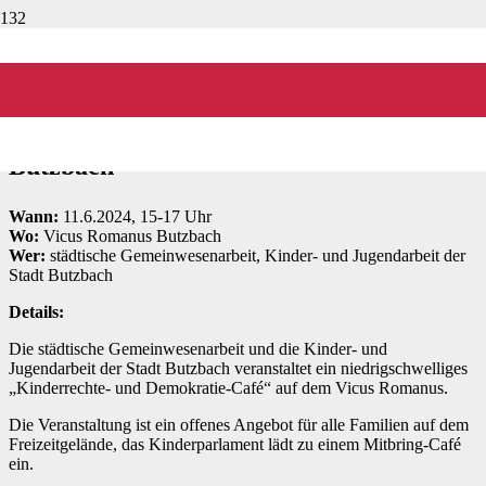
Lernlabor:
Kinderrechte & Demokratie
Eine interaktive Demokratie-Ausstellung
mit selbstgebauten Exponaten in
Butzbach
Wann:
11.6.2024, 15-17 Uhr
Wo:
Vicus Romanus Butzbach
Wer:
städtische Gemeinwesenarbeit, Kinder- und Jugendarbeit der
Stadt Butzbach
Details:
Die städtische Gemeinwesenarbeit und die Kinder- und
Jugendarbeit der Stadt Butzbach veranstaltet ein niedrigschwelliges
„Kinderrechte- und Demokratie-Café“ auf dem Vicus Romanus.
Die Veranstaltung ist ein offenes Angebot für alle Familien auf dem
Freizeitgelände, das Kinderparlament lädt zu einem Mitbring-Café
ein.