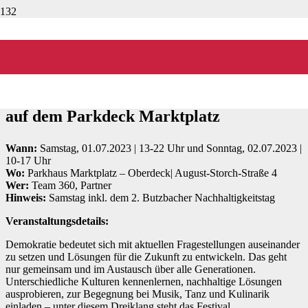
Foto: Bogdan Sonjachnyj / Shutterstock.com
Veranstaltung:
Parkplatz
Festival Butzbach
auf dem Parkdeck Marktplatz
Wann:
Samstag, 01.07.2023 | 13-22 Uhr und Sonntag, 02.07.2023 |
10-17 Uhr
Wo:
Parkhaus Marktplatz – Oberdeck| August-Storch-Straße 4
Wer:
Team 360, Partner
Hinweis:
Samstag inkl. dem 2. Butzbacher Nachhaltigkeitstag
Veranstaltungsdetails:
Demokratie bedeutet sich mit aktuellen Fragestellungen auseinander
zu setzen und Lösungen für die Zukunft zu entwickeln. Das geht
nur gemeinsam und im Austausch über alle Generationen.
Unterschiedliche Kulturen kennenlernen, nachhaltige Lösungen
ausprobieren, zur Begegnung bei Musik, Tanz und Kulinarik
einladen – unter diesem Dreiklang steht das Festival.