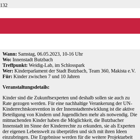
Workshop:
Zukunftsexperten gestalten Butzbach
Die erste Butzbacher Kinderrechte-
Stadtrallye
Wann:
Samstag, 06.05.2023, 10-16 Uhr
Wo:
Innenstadt Butzbach
Treffpunkt:
Weidig-Lab, im Schlosspark
Wer:
Kinderparlament der Stadt Butzbach, Team 360, Makista e.V.
Für:
Kinder zwischen 7 und 10 Jahren
Veranstaltungsdetails:
Kinder sind die Zukunftsexperten und deshalb sollen sie auch zu
Rate gezogen werden. Für eine nachhaltige Verankerung der UN-
Kinderrechtskonvention in der Innenstadtentwicklung ist die aktive
Beteiligung von Kindern und Jugendlichen mehr als notwendig. Die
mitmachenden Kinder haben die Möglichkeit, die Butzbacher
Innenstadt im Sinne der Kinderrechte zu erkunden, sie als Experten
der eigenen Lebenswelt zu überprüfen und sich mit ihren Ideen
einzubringen. Die Ergebnisse werden für die weitere Projektarbeit