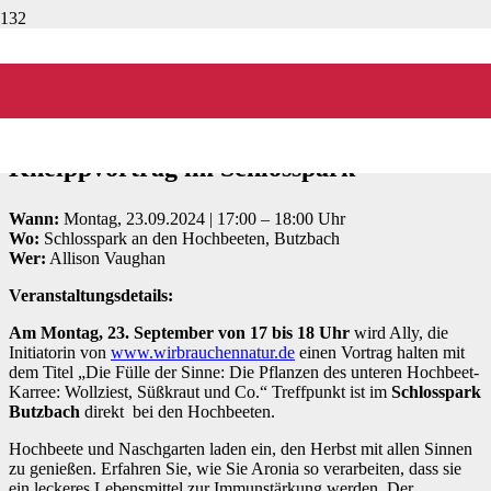
Veranstaltung:
Die Fülle der Sinne: Die Pflanzen des
unteren Hochbeet-Karree: Wollziest,
Süßkraut und Co.
Kneippvortrag im Schlosspark
Wann:
Montag, 23.09.2024 | 17:00 – 18:00 Uhr
Wo:
Schlosspark an den Hochbeeten, Butzbach
Wer:
Allison Vaughan
Veranstaltungsdetails:
Am Montag, 23. September von 17 bis 18 Uhr
wird Ally, die
Initiatorin von
www.wirbrauchennatur.de
einen Vortrag halten mit
dem Titel „Die Fülle der Sinne: Die Pflanzen des unteren Hochbeet-
Karree: Wollziest, Süßkraut und Co.“ Treffpunkt ist im
Schlosspark
Butzbach
direkt bei den Hochbeeten.
Hochbeete und Naschgarten laden ein, den Herbst mit allen Sinnen
zu genießen. Erfahren Sie, wie Sie Aronia so verarbeiten, dass sie
ein leckeres Lebensmittel zur Immunstärkung werden. Der