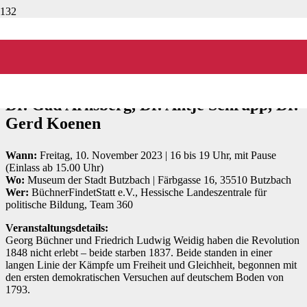
Veranstaltung:
Friede den Hütten – Steht die Demokratie
zur Disposition?
Demokratie-Symposium (Teil 2) mit Prof.
Dr. Gad Arnsberg, Dr. Antje Schrupp, Dr.
Gerd Koenen
Wann:
Freitag, 10. November 2023 | 16 bis 19 Uhr, mit Pause
(Einlass ab 15.00 Uhr)
Wo:
Museum der Stadt Butzbach | Färbgasse 16, 35510 Butzbach
Wer:
BüchnerFindetStatt e.V., Hessische Landeszentrale für
politische Bildung, Team 360
Veranstaltungsdetails:
Georg Büchner und Friedrich Ludwig Weidig haben die Revolution
1848 nicht erlebt – beide starben 1837. Beide standen in einer
langen Linie der Kämpfe um Freiheit und Gleichheit, begonnen mit
den ersten demokratischen Versuchen auf deutschem Boden von
1793.