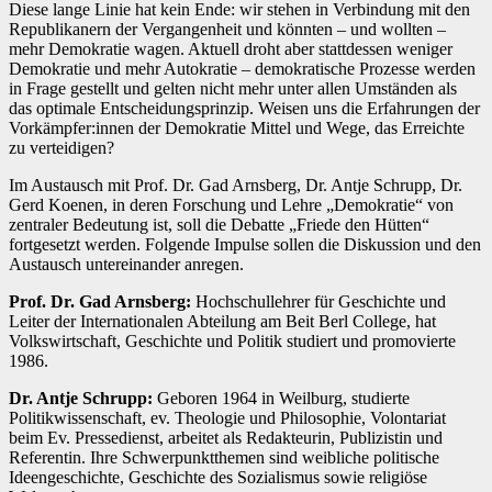
Diese lange Linie hat kein Ende: wir stehen in Verbindung mit den
Republikanern der Vergangenheit und könnten – und wollten –
mehr Demokratie wagen. Aktuell droht aber stattdessen weniger
Demokratie und mehr Autokratie – demokratische Prozesse werden
in Frage gestellt und gelten nicht mehr unter allen Umständen als
das optimale Entscheidungsprinzip. Weisen uns die Erfahrungen der
Vorkämpfer:innen der Demokratie Mittel und Wege, das Erreichte
zu verteidigen?
Im Austausch mit Prof. Dr. Gad Arnsberg, Dr. Antje Schrupp, Dr.
Gerd Koenen, in deren Forschung und Lehre „Demokratie“ von
zentraler Bedeutung ist, soll die Debatte „Friede den Hütten“
fortgesetzt werden. Folgende Impulse sollen die Diskussion und den
Austausch untereinander anregen.
Prof. Dr. Gad Arnsberg:
Hochschullehrer für Geschichte und
Leiter der Internationalen Abteilung am Beit Berl College, hat
Volkswirtschaft, Geschichte und Politik studiert und promovierte
1986.
Dr. Antje Schrupp:
Geboren 1964 in Weilburg, studierte
Politikwissenschaft, ev. Theologie und Philosophie, Volontariat
beim Ev. Pressedienst, arbeitet als Redakteurin, Publizistin und
Referentin. Ihre Schwerpunktthemen sind weibliche politische
Ideengeschichte, Geschichte des Sozialismus sowie religiöse